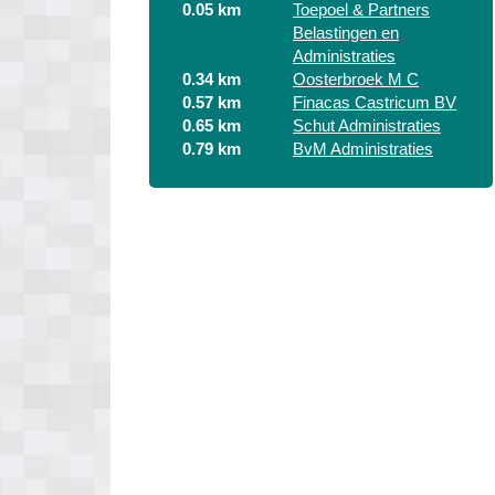
0.05 km
Toepoel & Partners
Belastingen en
Administraties
0.34 km
Oosterbroek M C
0.57 km
Finacas Castricum BV
0.65 km
Schut Administraties
0.79 km
BvM Administraties