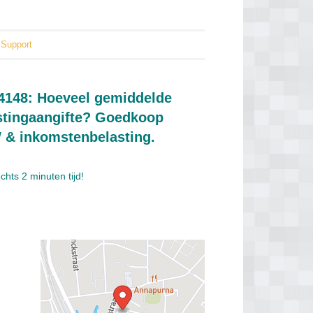
Support
4148: Hoeveel gemiddelde
lastingaangifte? Goedkoop
W & inkomstenbelasting.
hts 2 minuten tijd!