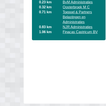
0.23 km
BvM Administraties
0.32 km
Oosterbroek M C
0.71 km
Toepoel & Partners
Belastingen en
Administraties
0.83 km
NJR Administraties
1.06 km
Finacas Castricum BV