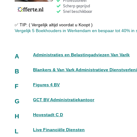
✅ TIP: ( Vergelijk altijd voordat u Koopt )
Vergelijk 5 Boekhouders in Werkendam en bespaar tot 40% in sl
Administraties en Belastingadviezen Van Varik
A
Blankers & Van Vark Administratieve Dienstverlen
B
Figures 4 BV
F
GCT BV Administratiekantoor
G
Hovestadt C D
H
Live Financiële Diensten
L