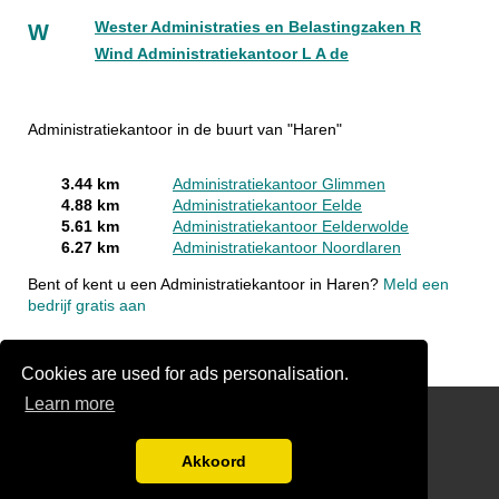
Wester Administraties en Belastingzaken R
W
Wind Administratiekantoor L A de
Administratiekantoor in de buurt van "Haren"
3.44 km
Administratiekantoor Glimmen
4.88 km
Administratiekantoor Eelde
5.61 km
Administratiekantoor Eelderwolde
6.27 km
Administratiekantoor Noordlaren
Bent of kent u een Administratiekantoor in Haren?
Meld een
bedrijf gratis aan
Cookies are used for ads personalisation.
Learn more
Gratis Boekhouder Offertes Vergelijken
Disclaimer
Akkoord
Blog